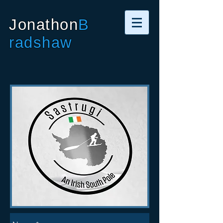
Jonathon
B
radshaw